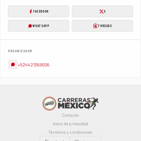
FACEBOOK
X
WHATSAPP
THREADS
ORGANIZADOR
+524421369006
Contacto
Aviso de privacidad
Términos y condiciones