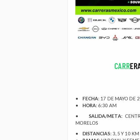
CARR
ER
•
FECHA
: 17 DE MAYO DE 
•
HORA
: 6:30 AM
•
SALIDA/META
: CENT
MORELOS
•
DISTANCIAS
: 3, 5 Y 10 KM