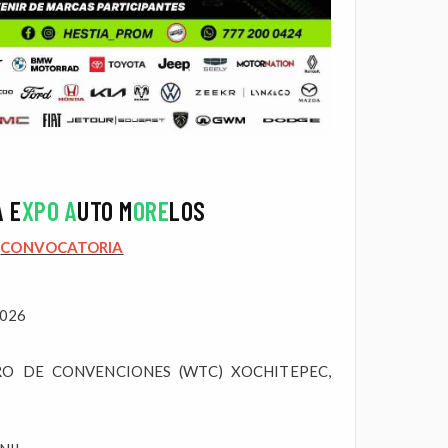
A E
XPO A
UTO M
ORE
LOS
CONVOCATORIA
2026
RO DE CONVENCIONES (WTC) XOCHITEPEC,