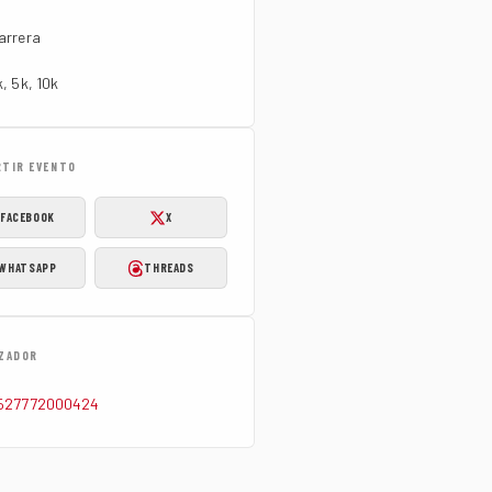
arrera
k, 5k, 10k
TIR EVENTO
FACEBOOK
X
WHATSAPP
THREADS
ZADOR
527772000424