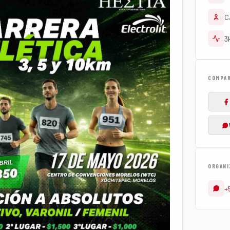
C
3
COMPAR
ORGANI
+