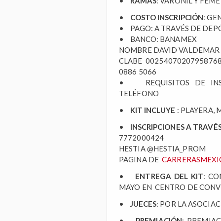
•
RAMAS
: VARONIL Y FEM
•
COSTO INSCRIPCIÓN
: G
• PAGO: A TRAVÉS DE DEP
• BANCO: BANAMEX
NOMBRE DAVID VALDEMA
CLABE 002540702079587
0886 5066
• REQUISITOS DE INSC
TELÉFONO
•
KIT INCLUYE
: PLAYERA,
•
INSCRIPCIONES A TRAVÉS
7772000424
HESTIA @HESTIA_PROM
PAGINA DE
CARRERASMEXI
•
ENTREGA DEL KIT
: C
MAYO EN CENTRO DE CONV
•
JUECES
: POR LA ASOCIA
•
PREMIACIÓN
: PREMIA