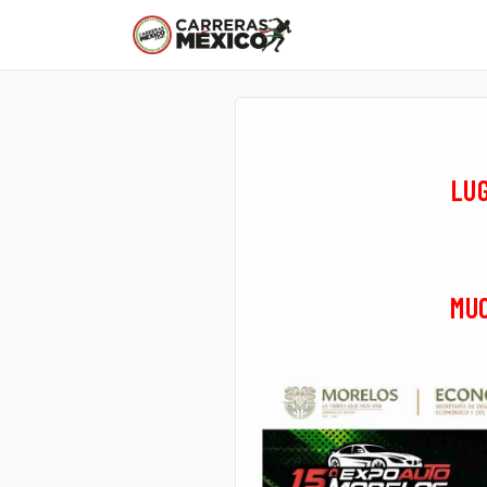
LU
MUC