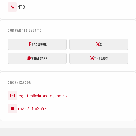
MTB
COMPARTIR EVENTO
FACEBOOK
X
WHATSAPP
THREADS
ORGANIZADOR
register@chronolaguna.mx
+528711852649